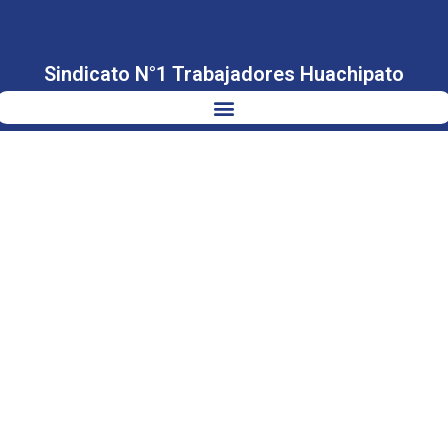
Sindicato N°1 Trabajadores Huachipato
DÍA DEL
TRABAJO Y LOS
TRABAJADORES
1 MAYO 2024