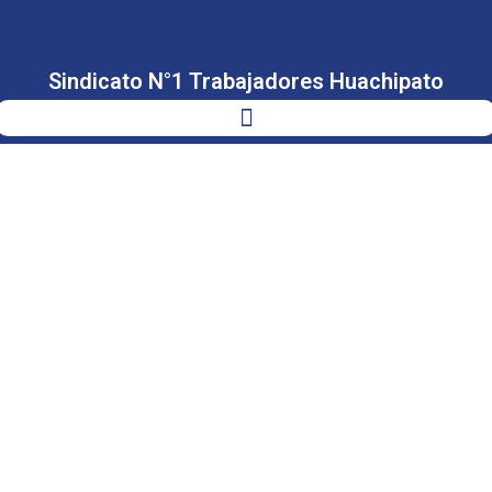
Sindicato N°1 Trabajadores Huachipato
NUESTRO
APOYO Y
SOLIDARIDAD
A NUESTRO
COMPAÑERO
DE TRABAJO