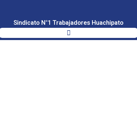
Sindicato N°1 Trabajadores Huachipato
PRIMERA
REPRESENTANTE
DE LAS Y LOS
TRABAJADORES
EN EL
DIRECTORIO DE