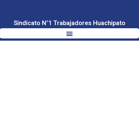
Sindicato N°1 Trabajadores Huachipato
CONVERSATORIO:
PROBLEMÁTICAS
ACTUALES DE
LA COMPAÑÍA
SIDERÚRGICA
HUACHIPATO