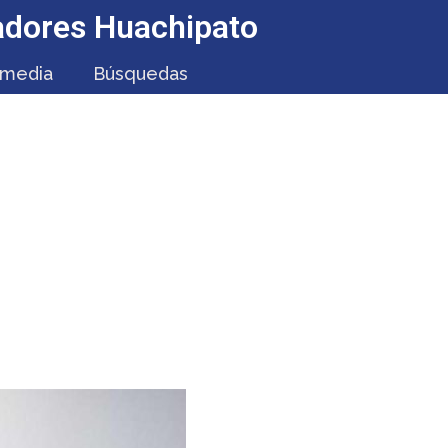
jadores Huachipato
imedia
Búsquedas
N DEL BIO BÍO SE
ONOMÍA