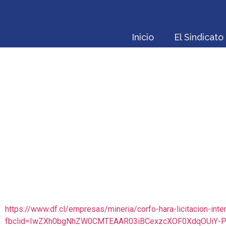
Inicio
El Sindicato
PREVÉN QUE LICI
RE
https://www.df.cl/empresas/mineria/corfo-hara-licitacion-int
fbclid=IwZXh0bgNhZW0CMTEAAR03iBCexzcXOF0XdqOUiY-