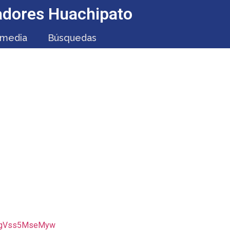
jadores Huachipato
imedia
Búsquedas
CA HUACHIPATO SE
AÑO
JxgVss5MseMyw