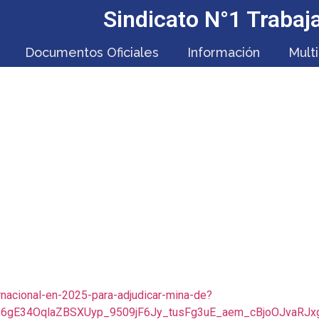
Sindicato N°1 Traba
Documentos Oficiales
Información
Mult
TACIÓN DE SIDERÚRGI
ALICE DURANTE ESTE 
ernacional-en-2025-para-adjudicar-mina-de?
P6gE34OqlaZBSXUyp_9509jF6Jy_tusFg3uE_aem_cBjoOJvaR