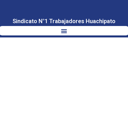
Sindicato N°1 Trabajadores Huachipato
CONMEMORACIÓN
DÍA
INTERNACIONAL
DE LA MUJER
2025