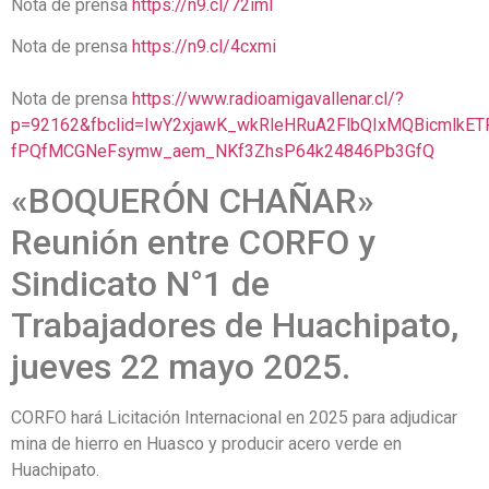
Nota de prensa
https://n9.cl/72iml
Nota de prensa
https://n9.cl/4cxmi
Nota de prensa
https://www.radioamigavallenar.cl/?
p=92162&fbclid=IwY2xjawK_wkRleHRuA2FlbQIxMQBicmlkE
fPQfMCGNeFsymw_aem_NKf3ZhsP64k24846Pb3GfQ
«BOQUERÓN CHAÑAR»
Reunión entre CORFO y
Sindicato N°1 de
Trabajadores de Huachipato,
jueves 22 mayo 2025.
CORFO hará Licitación Internacional en 2025 para adjudicar
mina de hierro en Huasco y producir acero verde en
Huachipato.