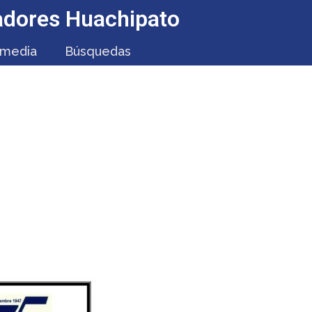
jadores Huachipato
imedia
Búsquedas
VILIZACIÓN