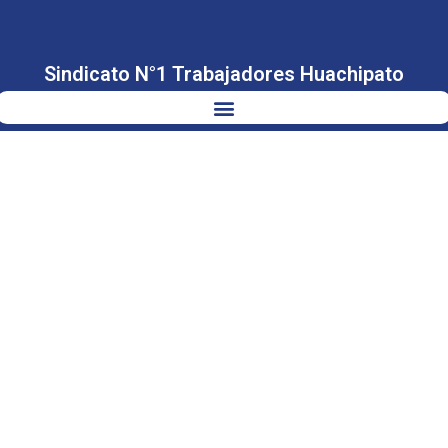
Sindicato N°1 Trabajadores Huachipato
MINISTRO
GRAU AFIRMÓ
QUE TRABAJO
DE COMISIÓN
ANTIDISTORSIONE
POR