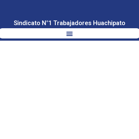
Sindicato N°1 Trabajadores Huachipato
DEFENDAMOS
EL EMPLEO Y
LA INDUSTRIA
REGIONAL DE
LA REGIÓN DEL
BIO BÍO