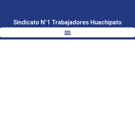
Sindicato N°1 Trabajadores Huachipato
SINDICATO N°1
PARTICIPA EN
ENEO 2025 –
ENCUENTRO
EMPRESARIAL
DE O»HIGGINS