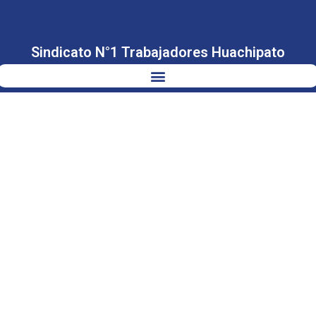
Sindicato N°1 Trabajadores Huachipato
SUBSECRETARIO
DEL TRABAJO
ROSENDE
CONVERSA
CON
SINDICATOS