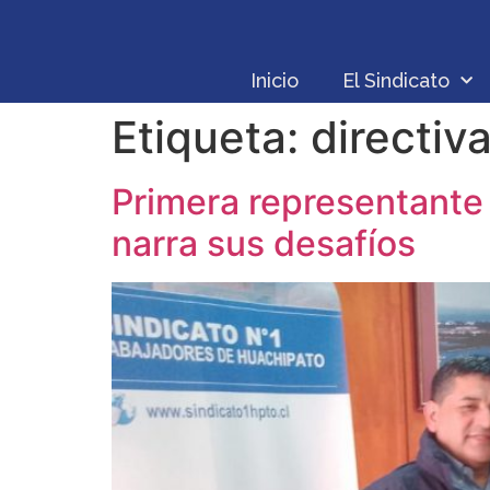
Inicio
El Sindicato
Etiqueta:
directiv
Primera representante 
narra sus desafíos