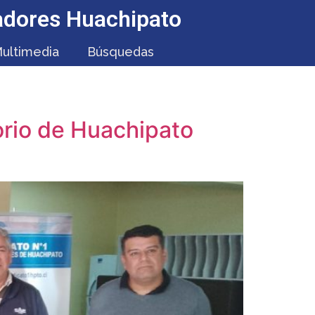
jadores Huachipato
ultimedia
Búsquedas
orio de Huachipato